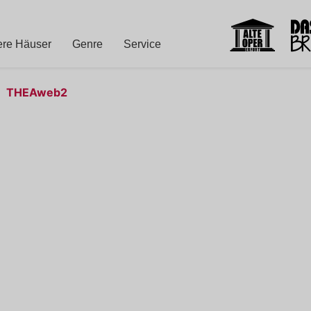
re Häuser
Genre
Service
THEAweb2