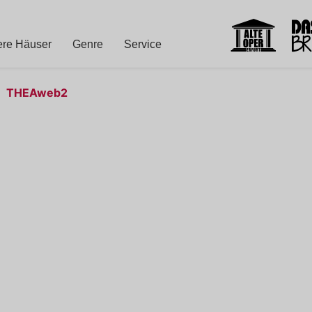
re Häuser
Genre
Service
THEAweb2