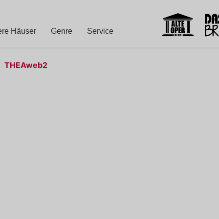
re Häuser
Genre
Service
THEAweb2