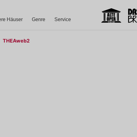
re Häuser
Genre
Service
THEAweb2