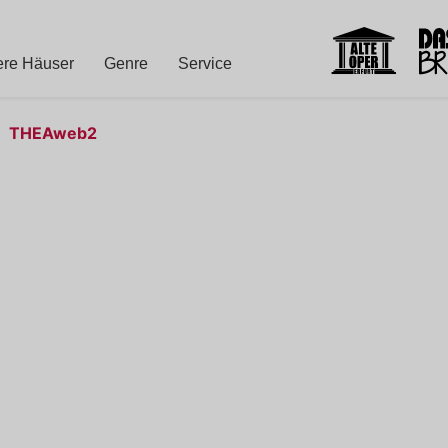
re Häuser
Genre
Service
THEAweb2