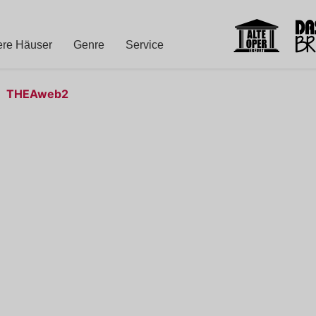
re Häuser
Genre
Service
THEAweb2